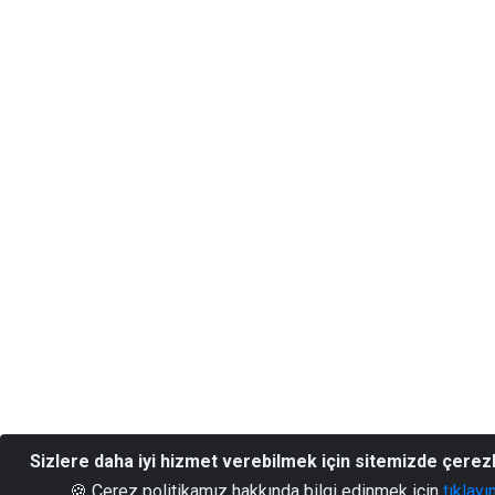
Sizlere daha iyi hizmet verebilmek için sitemizde çerez
🍪 Çerez politikamız hakkında bilgi edinmek için
tıklayı